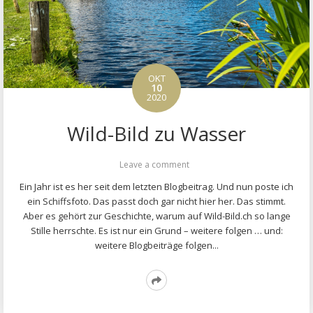
OKT
10
2020
Wild-Bild zu Wasser
on
Leave a comment
Wild-
Ein Jahr ist es her seit dem letzten Blogbeitrag. Und nun poste ich
Bild
ein Schiffsfoto. Das passt doch gar nicht hier her. Das stimmt.
zu
Aber es gehört zur Geschichte, warum auf Wild-Bild.ch so lange
Wasser
Stille herrschte. Es ist nur ein Grund – weitere folgen … und:
weitere Blogbeiträge folgen...
Read
More