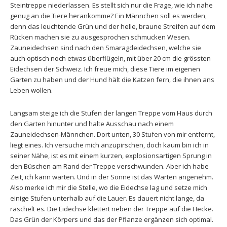
Steintreppe niederlassen. Es stellt sich nur die Frage, wie ich nahe
genug an die Tiere herankomme? Ein Männchen soll es werden,
denn das leuchtende Grün und der helle, braune Streifen auf dem
Rücken machen sie zu ausgesprochen schmucken Wesen.
Zauneidechsen sind nach den Smaragdeidechsen, welche sie
auch optisch noch etwas überflügeln, mit über 20 cm die grössten
Eidechsen der Schweiz. Ich freue mich, diese Tiere im eigenen
Garten zu haben und der Hund hält die Katzen fern, die ihnen ans
Leben wollen.
Langsam steige ich die Stufen der langen Treppe vom Haus durch
den Garten hinunter und halte Ausschau nach einem
Zauneidechsen-Männchen. Dort unten, 30 Stufen von mir entfernt,
liegt eines. Ich versuche mich anzupirschen, doch kaum bin ich in
seiner Nähe, ist es mit einem kurzen, explosionsartigen Sprung in
den Büschen am Rand der Treppe verschwunden. Aber ich habe
Zeit, ich kann warten. Und in der Sonne ist das Warten angenehm.
Also merke ich mir die Stelle, wo die Eidechse lag und setze mich
einige Stufen unterhalb auf die Lauer. Es dauert nicht lange, da
raschelt es. Die Eidechse klettert neben der Treppe auf die Hecke.
Das Grün der Körpers und das der Pflanze ergänzen sich optimal.