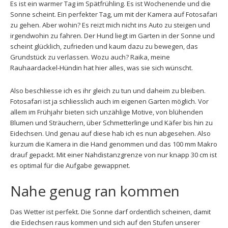
Es ist ein warmer Tag im Spätfrühling. Es ist Wochenende und die
Sonne scheint. Ein perfekter Tag, um mit der Kamera auf Fotosafari
zu gehen. Aber wohin? Es reizt mich nicht ins Auto zu steigen und
irgendwohin zu fahren. Der Hund liegt im Garten in der Sonne und
scheint glücklich, zufrieden und kaum dazu zu bewegen, das
Grundstück zu verlassen. Wozu auch? Raika, meine
Rauhaardackel-Hündin hat hier alles, was sie sich wünscht.
Also beschliesse ich es ihr gleich zu tun und daheim zu bleiben.
Fotosafari ist ja schliesslich auch im eigenen Garten möglich. Vor
allem im Frühjahr bieten sich unzählige Motive, von blühenden
Blumen und Sträuchern, über Schmetterlinge und Käfer bis hin zu
Eidechsen. Und genau auf diese hab ich es nun abgesehen. Also
kurzum die Kamera in die Hand genommen und das 100 mm Makro
drauf gepackt. Mit einer Nahdistanzgrenze von nur knapp 30 cm ist
es optimal für die Aufgabe gewappnet.
Nahe genug ran kommen
Das Wetter ist perfekt. Die Sonne darf ordentlich scheinen, damit
die Eidechsen raus kommen und sich auf den Stufen unserer