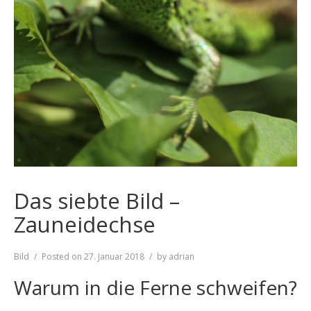
Das siebte Bild –
Zauneidechse
Format
Bild
Posted on
27. Januar 2018
by
adrian
Warum in die Ferne schweifen?