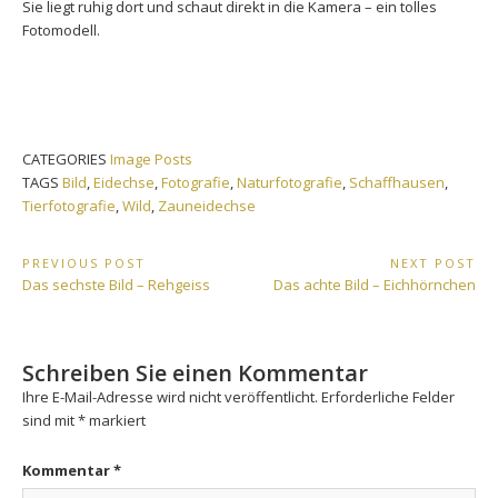
Sie liegt ruhig dort und schaut direkt in die Kamera – ein tolles
Fotomodell.
CATEGORIES
Image Posts
TAGS
Bild
,
Eidechse
,
Fotografie
,
Naturfotografie
,
Schaffhausen
,
Tierfotografie
,
Wild
,
Zauneidechse
Beitrags-
PREVIOUS POST
NEXT POST
Previous
Next
Das sechste Bild – Rehgeiss
Das achte Bild – Eichhörnchen
Navigation
Post:
Post:
Schreiben Sie einen Kommentar
Ihre E-Mail-Adresse wird nicht veröffentlicht.
Erforderliche Felder
sind mit
*
markiert
Kommentar
*